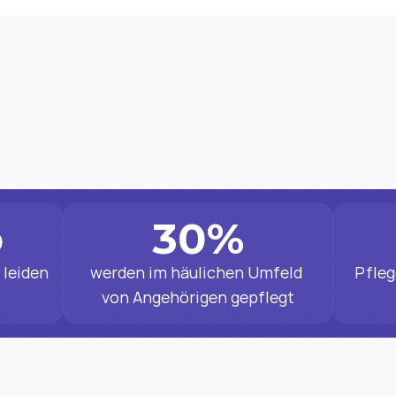
maximale Personalisierung der Box.
Warum es wichtig ist 
o
30
%
leiden 
werden im häulichen Umfeld 
Pfleg
von Angehörigen gepflegt