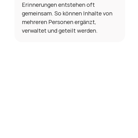
Erinnerungen entstehen oft 
gemeinsam. So können Inhalte von 
mehreren Personen ergänzt, 
verwaltet und geteilt werden.
 
 
Erinnerungen persönlich 
aufbereiten 
Angehörige können die  Geschichten 
selbst einsprechen. Für eine 