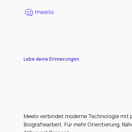
Lebe deine Erinnerungen 
Die
Erinnerungs
Menschen
mit
D
und
ihre
Angehö
Meelo verbindet moderne Technologie mit p
Biografiearbeit. Für mehr Orientierung, Näh