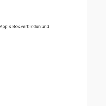
App & Box verbinden und 
ntelligenter Fragebogen mit 
rzählfunktion
r Fragebogen passt sich 
dividuell an und aus einfachen 
tworten entsteht eine 
rsönliche Erinnerungswelt.