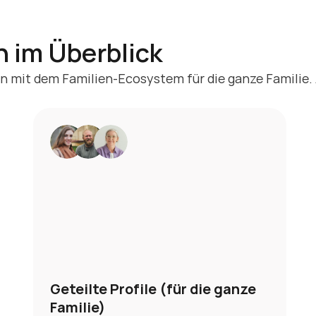
 im Überblick
 mit dem Familien-Ecosystem für die ganze Familie. 
I
E
De
in
An
Geteilte Profile (für die ganze 
pe
Familie)