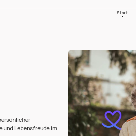
Start
box
für
emenz
rigen
ersönlicher 
e und Lebensfreude im 