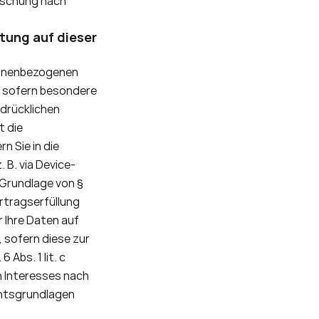
̈schung nach 
ung auf dieser 
rsonenbezogenen 
O, sofern besondere 
rücklichen 
 die 
 Sie in die 
 B. via Device-
 Grundlage von § 
rtragserfüllung 
 Ihre Daten auf 
 sofern diese zur 
Abs. 1 lit. c 
 Interesses nach 
echtsgrundlagen 