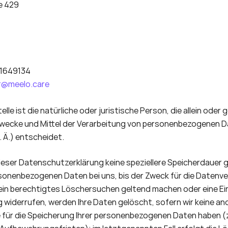
e 429
91649134
er@meelo.care 
lle ist die natürliche oder juristische Person, die allein oder
Zwecke und Mittel der Verarbeitung von personenbezogenen Da
 Ä.) entscheidet.
ieser Datenschutzerklärung keine speziellere Speicherdauer 
rsonenbezogenen Daten bei uns, bis der Zweck für die Datenve
e ein berechtigtes Löschersuchen geltend machen oder eine Einw
widerrufen, werden Ihre Daten gelöscht, sofern wir keine and
e für die Speicherung Ihrer personenbezogenen Daten haben (z.