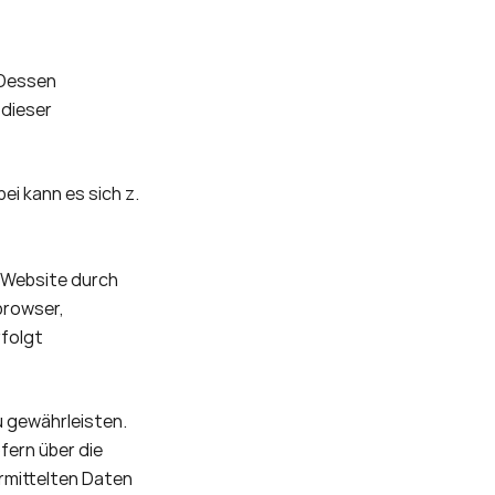
Dessen 
dieser 
i kann es sich z. 
 Website durch 
rowser, 
folgt 
 gewährleisten. 
rn über die 
mittelten Daten 