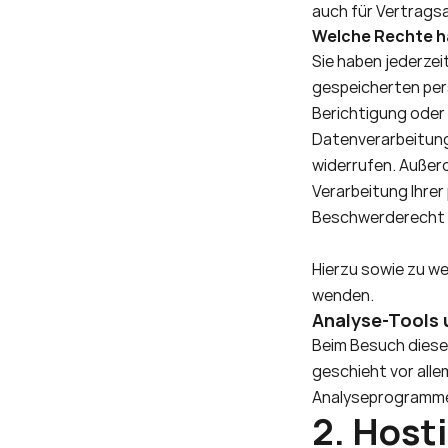
auch für Vertrag
Welche Rechte ha
Sie haben jederzei
gespeicherten per
Berichtigung oder 
Datenverarbeitung e
widerrufen. Außer
Verarbeitung Ihre
Beschwerderecht b
Hierzu sowie zu we
wenden.
Analyse-Tools 
Beim Besuch diese
geschieht vor alle
Analyseprogrammen
2. Host