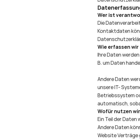
Datenerfassung
Wer ist verantwo
Die Datenverarbei
Kontaktdaten könn
Datenschutzerkla
Wie erfassen wir
Ihre Daten werden 
B. um Daten handel
Andere Daten werd
unsere IT- Systeme
Betriebssystem ode
automatisch, soba
Wofür nutzen wir
Ein Teil der Daten 
Andere Daten könn
Website Verträge