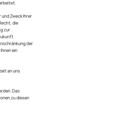
rbeitet.
 und Zweck Ihrer 
cht, die 
g zur 
Zukunft 
nschränkung der 
hnen ein 
eit an uns 
rden. Das 
onen zu diesen 