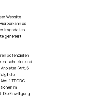
ser Website 
ierbei kann es 
ertragsdaten, 
e generiert 
en potenziellen 
ren, schnellen und 
Anbieter (Art. 6 
olgt die 
 Abs. 1 TDDDG, 
tionen im 
Die Einwilligung 