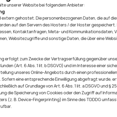
alte unserer Website bei folgendem Anbieter:
ng
d extern gehostet. Die personenbezogenen Daten, die auf die
rden auf den Servern des Hosters / der Hoster gespeichert. H
Adressen, Kontaktanfragen, Meta- und Kommunikationsdaten, V
n, Websitezugriffe und sonstige Daten, die über eine Websit
g erfolgt zum Zwecke der Vertragserfüllung gegenüber unser
nden (Art. 6 Abs. 1 lit. b DSGVO) und im Interesse einer siche
stellung unseres Online-Angebots durch einen professionellen 
). Sofern eine entsprechende Einwilligung abgefragt wurde, erf
hließlich auf Grundlage von Art. 6 Abs. 1 lit. a DSGVO und § 25
igung die Speicherung von Cookies oder den Zugriff auf Informa
ers (z. B. Device-Fingerprinting) im Sinne des TDDDG umfasst. 
rufbar. 