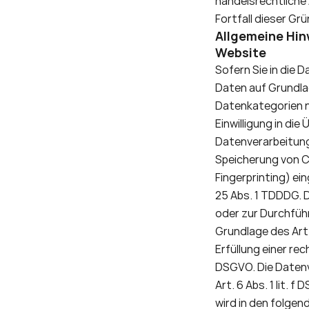
handelsrechtliche 
Fortfall dieser Gru
Allgemeine Hin
Website
Sofern Sie in die 
Daten auf Grundlage
Datenkategorien na
Einwilligung in di
Datenverarbeitung 
Speicherung von Coo
Fingerprinting) ein
25 Abs. 1 TDDDG. Di
oder zur Durchfüh
Grundlage des Art. 
Erfüllung einer rec
DSGVO. Die Datenv
Art. 6 Abs. 1 lit. 
wird in den folgen