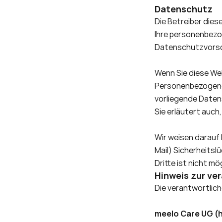
Datenschutz
Die Betreiber dies
Ihre personenbezo
Datenschutzvorsch
Wenn Sie diese We
Personenbezogene D
vorliegende Datens
Sie erläutert auc
Wir weisen darauf 
Mail) Sicherheitsl
Dritte ist nicht mö
Hinweis zur ve
Die verantwortliche
meelo Care UG (