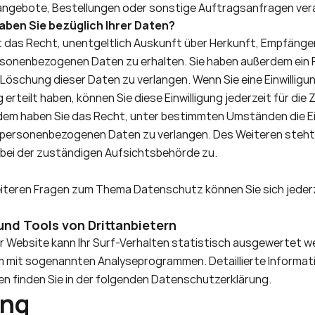
sangebote, Bestellungen oder sonstige Auftragsanfragen vera
ben Sie bezüglich Ihrer Daten?
t das Recht, unentgeltlich Auskunft über Herkunft, Empfänger
sonenbezogenen Daten zu erhalten. Sie haben außerdem ein Re
Löschung dieser Daten zu verlangen. Wenn Sie eine Einwilligun
rteilt haben, können Sie diese Einwilligung jederzeit für die 
dem haben Sie das Recht, unter bestimmten Umständen die Ei
r personenbezogenen Daten zu verlangen. Des Weiteren steht I
ei der zuständigen Aufsichtsbehörde zu. 
iteren Fragen zum Thema Datenschutz können Sie sich jederz
und Tools von Drittanbietern
r Website kann Ihr Surf-Verhalten statistisch ausgewertet we
m mit sogenannten Analyseprogrammen. Detaillierte Informati
 finden Sie in der folgenden Datenschutzerklärung.
ing