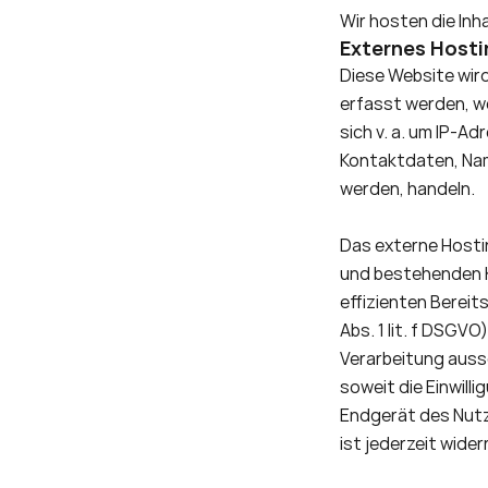
Wir hosten die Inh
Externes Hosti
Diese Website wir
erfasst werden, we
sich v. a. um IP-
Kontaktdaten, Name
werden, handeln. 
Das externe Hostin
und bestehenden Ku
effizienten Bereit
Abs. 1 lit. f DSGVO
Verarbeitung aussc
soweit die Einwill
Endgerät des Nutz
ist jederzeit wider