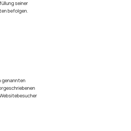
̈llung seiner 
ten befolgen.
n genannten 
orgeschriebenen 
 Websitebesucher 