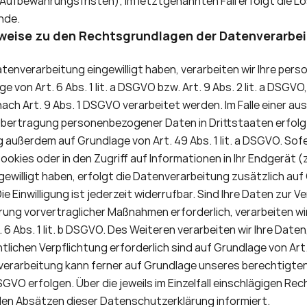
Aufbewahrungsfristen); im letztgenannten Fall erfolgt die Lo
̈nde.
weise zu den Rechtsgrundlagen der Datenverarbeit
Datenverarbeitung eingewilligt haben, verarbeiten wir Ihre pe
 von Art. 6 Abs. 1 lit. a DSGVO bzw. Art. 9 Abs. 2 lit. a DSGV
ch Art. 9 Abs. 1 DSGVO verarbeitet werden. Im Falle einer ausd
e Übertragung personenbezogener Daten in Drittstaaten erfolgt
außerdem auf Grundlage von Art. 49 Abs. 1 lit. a DSGVO. Sofern
kies oder in den Zugriff auf Informationen in Ihr Endgerät (z.
gewilligt haben, erfolgt die Datenverarbeitung zusätzlich auf
e Einwilligung ist jederzeit widerrufbar. Sind Ihre Daten zur Ve
rung vorvertraglicher Maßnahmen erforderlich, verarbeiten wir
6 Abs. 1 lit. b DSGVO. Des Weiteren verarbeiten wir Ihre Daten,
htlichen Verpflichtung erforderlich sind auf Grundlage von Art. 6 
erarbeitung kann ferner auf Grundlage unseres berechtigten
f DSGVO erfolgen. Über die jeweils im Einzelfall einschlägigen R
den Absätzen dieser Datenschutzerklärung informiert.